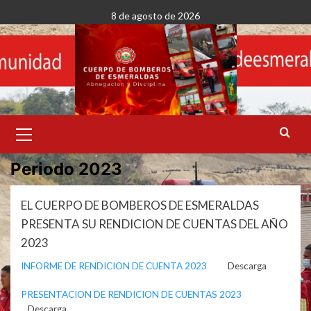
Saltar
8 de agosto de 2026
al
contenido
Menú
primario
Periodo 2023
EL CUERPO DE BOMBEROS DE ESMERALDAS
PRESENTA SU RENDICION DE CUENTAS DEL AÑO
2023
INFORME DE RENDICION DE CUENTA 2023
Descarga
PRESENTACION DE RENDICION DE CUENTAS 2023
Descarga